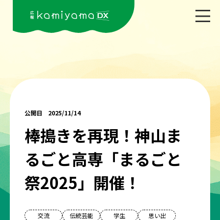
公開日 2025/11/14
棒搗きを再現！神山ま
るごと高専「まるごと
祭2025」開催！
交流
伝統芸能
学生
思い出