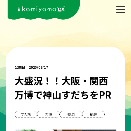
公開日 2025/09/17
大盛況！！大阪・関西
万博で神山すだちをPR
すだち
万博
交流
観光